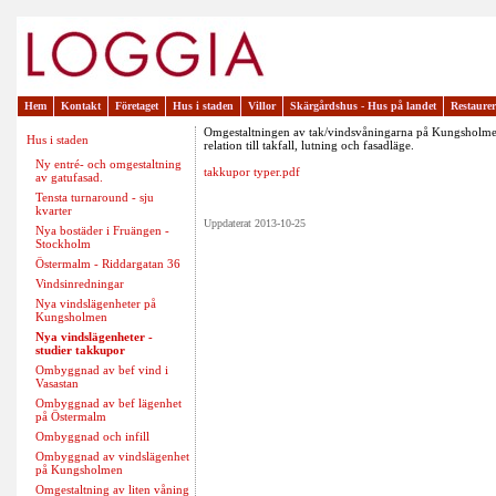
Hem
Kontakt
Företaget
Hus i staden
Villor
Skärgårdshus - Hus på landet
Restaure
Omgestaltningen av tak/vindsvåningarna på Kungsholmen 
Hus i staden
relation till takfall, lutning och fasadläge.
Ny entré- och omgestaltning
takkupor typer.pdf
av gatufasad.
Tensta turnaround - sju
kvarter
Uppdaterat 2013-10-25
Nya bostäder i Fruängen -
Stockholm
Östermalm - Riddargatan 36
Vindsinredningar
Nya vindslägenheter på
Kungsholmen
Nya vindslägenheter -
studier takkupor
Ombyggnad av bef vind i
Vasastan
Ombyggnad av bef lägenhet
på Östermalm
Ombyggnad och infill
Ombyggnad av vindslägenhet
på Kungsholmen
Omgestaltning av liten våning