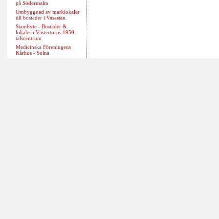
på Södermalm
Ombyggnad av marklokaler
till bostäder i Vasastan.
Stambyte - Bostäder &
lokaler i Västertorps 1950-
talscentrum
Medicinska Föreningens
Kårhus - Solna