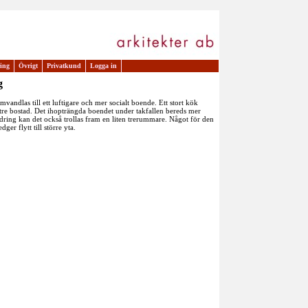
ring
Övrigt
Privatkund
Logga in
g
vandlas till ett luftigare och mer socialt boende. Ett stort kök
ttre bostad. Det ihopträngda boendet under takfallen bereds mer
ndring kan det också trollas fram en liten trerummare. Något för den
er flytt till större yta.