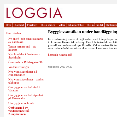
Hem
Kontakt
Företaget
Hus i staden
Villor
Skärgårdshus - Hus på landet
Restaure
Byggglovsansökan under handläggnin
Hus i staden
Ny entré- och omgestaltning
En vindsvåning under ett lågt takfall med trånga kupor om
av gatufasad.
tillkommer liksom takbalkong. Den lilla tvåan blir en bä
plats då en bredare takkupa föreslås. Vid en smärre förä
Tensta turnaround - sju
som oväntat behöver större eller har en kassa som inte medg
kvarter
Nya bostäder i Fruängen -
hemsida ritning.pdf
Stockholm
Östermalm - Riddargatan 36
Vindsinredningar
Uppdaterat 2013-10-25
Nya vindslägenheter på
Kungsholmen
Nya vindslägenheter - studier
takkupor
Ombyggnad av bef vind i
Vasastan
Ombyggnad av bef lägenhet
på Östermalm
Ombyggnad och infill
Ombyggnad av
vindslägenhet på
Kungsholmen