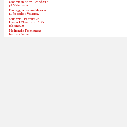
Omgestaltning av liten våning
på Södermalm
Ombyggnad av marklokaler
till bostäder i Vasastan.
Stambyte - Bostäder &
lokaler i Västertorps 1950-
talscentrum
Medicinska Föreningens
Kårhus - Solna