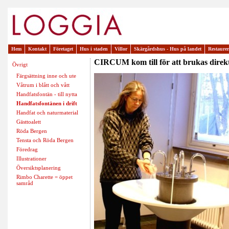
Hem
Kontakt
Företaget
Hus i staden
Villor
Skärgårdshus - Hus på landet
Restaure
CIRCUM kom till för att brukas direk
Övrigt
Färgsättning inne och ute
Våtrum i blått och vått
Handfatsfontän - till nytta
Handfatsfontänen i drift
Handfat och naturmaterial
Gästtoalett
Röda Bergen
Tensta och Röda Bergen
Föredrag
Illustrationer
Översiktsplanering
Rimbo Charette = öppet
samråd