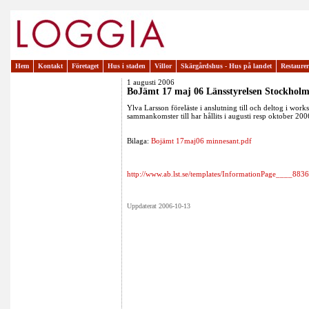
Hem
Kontakt
Företaget
Hus i staden
Villor
Skärgårdshus - Hus på landet
Restaure
1 augusti 2006
BoJämt 17 maj 06 Länsstyrelsen Stockhol
Ylva Larsson föreläste i anslutning till och deltog i wo
sammankomster till har hållits i augusti resp oktober 200
Bilaga:
Bojämt 17maj06 minnesant.pdf
http://www.ab.lst.se/templates/InformationPage____8836
Uppdaterat 2006-10-13