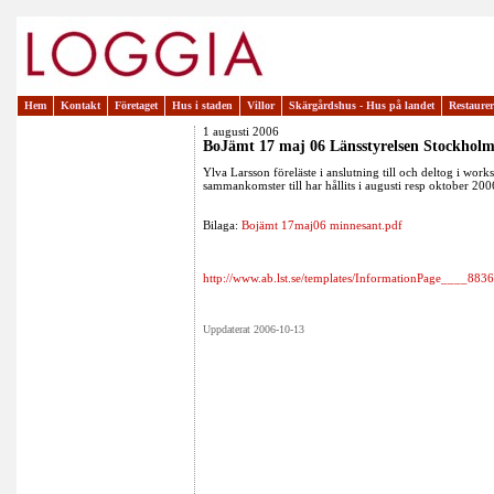
Hem
Kontakt
Företaget
Hus i staden
Villor
Skärgårdshus - Hus på landet
Restaure
1 augusti 2006
BoJämt 17 maj 06 Länsstyrelsen Stockhol
Ylva Larsson föreläste i anslutning till och deltog i wo
sammankomster till har hållits i augusti resp oktober 200
Bilaga:
Bojämt 17maj06 minnesant.pdf
http://www.ab.lst.se/templates/InformationPage____8836
Uppdaterat 2006-10-13