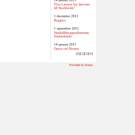
14 januari 2013
Ylva Larsson har återvänt
till Stockholm!
1 december 2011
Bygglov
1 september 2011
Samhällsbyggnadsstrateg
Stadsarkitekt
14 januari 2011
Opera vid Slussen
[
1
]​[
2
]​[
3
]​[
4
]​
Provided by Avima