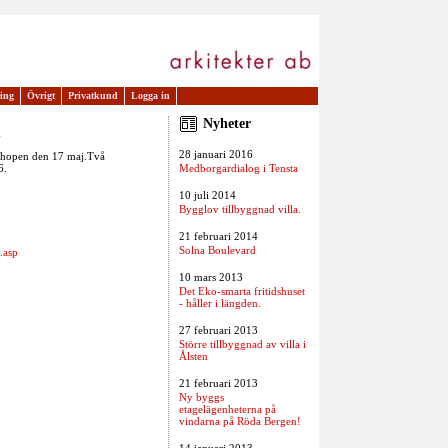
ring
Övrigt
Privatkund
Logga in
Nyheter
m
28 januari 2016
rkshopen den 17 maj.Två
6.
Medborgardialog i Tensta
10 juli 2014
Bygglov tillbyggnad villa.
21 februari 2014
Solna Boulevard
.asp
10 mars 2013
Det Eko-smarta fritidshuset
- håller i längden.
27 februari 2013
Större tillbyggnad av villa i
Ålsten
21 februari 2013
Ny byggs
etagelägenheterna på
vindarna på Röda Bergen!