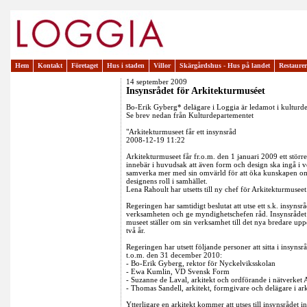
Hem
Kontakt
Företaget
Hus i staden
Villor
Skärgårdshus - Hus på landet
Restaure
14 september 2009
Insynsrådet för Arkitekturmuséet
Bo-Erik Gyberg* delägare i Loggia är ledamot i kulturde
Se brev nedan från Kulturdepartementet
"Arkitekturmuseet får ett insynsråd
2008-12-19 11:22
Arkitekturmuseet får fr.o.m. den 1 januari 2009 ett stör
innebär i huvudsak att även form och design ska ingå i 
samverka mer med sin omvärld för att öka kunskapen om
designens roll i samhället.
Lena Rahoult har utsetts till ny chef för Arkitekturmuseet.
Regeringen har samtidigt beslutat att utse ett s.k. insyns
verksamheten och ge myndighetschefen råd. Insynsrådet
museet ställer om sin verksamhet till det nya bredare upp
två år.
Regeringen har utsett följande personer att sitta i insyns
t.o.m. den 31 december 2010:
- Bo-Erik Gyberg, rektor för Nyckelviksskolan
- Ewa Kumlin, VD Svensk Form
- Suzanne de Laval, arkitekt och ordförande i nätverket A
- Thomas Sandell, arkitekt, formgivare och delägare i a
Ytterligare en arkitekt kommer att utses till insynsrådet