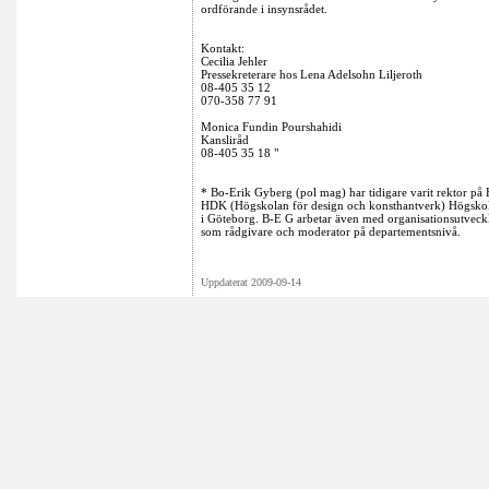
ordförande i insynsrådet.
Kontakt:
Cecilia Jehler
Pressekreterare hos Lena Adelsohn Liljeroth
08-405 35 12
070-358 77 91
Monica Fundin Pourshahidi
Kansliråd
08-405 35 18 "
* Bo-Erik Gyberg (pol mag) har tidigare varit rektor på
HDK (Högskolan för design och konsthantverk) Högskol
i Göteborg. B-E G arbetar även med organisationsutveck
som rådgivare och moderator på departementsnivå.
Uppdaterat 2009-09-14