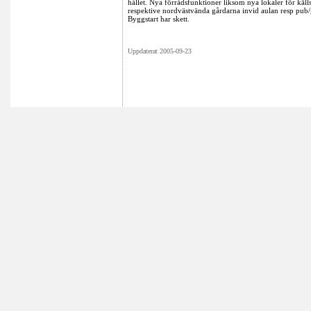
hållet. Nya förrådsfunktioner liksom nya lokaler för käl
respektive nordvästvända gårdarna invid aulan resp pub/g
Byggstart har skett.
Uppdaterat 2005-09-23