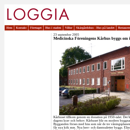
Hem
Kontakt
Företaget
Hus i staden
Villor
Skärgårdshus - Hus på landet
Restaure
23 september 2005
Medicinska Föreningens Kårhus byggs om i
Kårhuset tillkom genom en donation på 1950-talet. Det b
dagens krav och behov. Kårhuset blir en modern byggnad
Bygganden förses med hiss som når de tre våningsplan
får nya kök mm. Nya herr- och damtoaletter byggs. Elinst