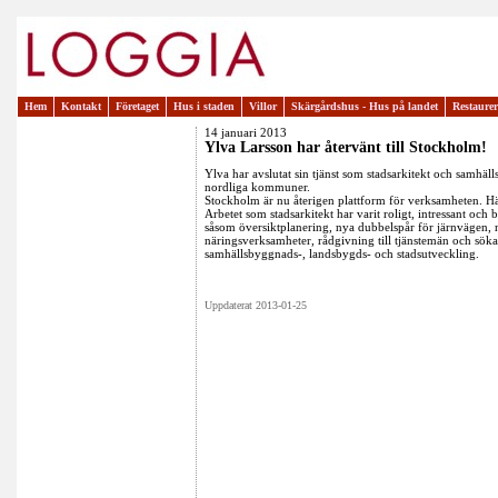
Hem
Kontakt
Företaget
Hus i staden
Villor
Skärgårdshus - Hus på landet
Restaure
14 januari 2013
Ylva Larsson har återvänt till Stockholm!
Ylva har avslutat sin tjänst som stadsarkitekt och samhäll
nordliga kommuner.
Stockholm är nu återigen plattform för verksamheten. Hä
Arbetet som stadsarkitekt har varit roligt, intressant och
såsom översiktplanering, nya dubbelspår för järnvägen, 
näringsverksamheter, rådgivning till tjänstemän och sök
samhällsbyggnads-, landsbygds- och stadsutveckling.
Uppdaterat 2013-01-25