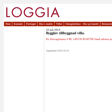
Hem
Kontakt
Företaget
Hus i staden
Villor
Skärgårdshus - Hus på landet
Restaure
10 juli 2014
Bygglov tillbyggnad villa.
Kv Kurragömma 4 BL 140130 R140708 fasad sektion.p
Uppdaterat 2014-10-10